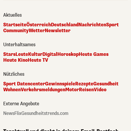
Aktuelles
Startseite
Österreich
Deutschland
Nachrichten
Sport
Community
Wetter
Newsletter
Unterhaltsames
Stars
Leute
Kultur
Digital
Horoskop
Heute Games
Heute Kino
Heute TV
Nützliches
Sport Datencenter
Gewinnspiele
Rezepte
Gesundheit
Wohnen
Verkehrsmeldungen
Motor
Reisen
Video
Externe Angebote
NewsFlix
Gesundheitstrends.com