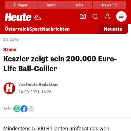
E-Paper
Immo
Jobs
NewsFlix
Arti
Österreich
Sport
Nachrichten
Neueste
Startseite
Szene
Keszler zeigt sein 200.000 Euro-
Life Ball-Collier
Von
Heute Redaktion
14.09.2021, 16:26
Teilen
Mindestens 5.500 Brillanten umfasst das wohl