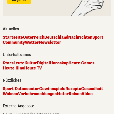
Aktuelles
Startseite
Österreich
Deutschland
Nachrichten
Sport
Community
Wetter
Newsletter
Unterhaltsames
Stars
Leute
Kultur
Digital
Horoskop
Heute Games
Heute Kino
Heute TV
Nützliches
Sport Datencenter
Gewinnspiele
Rezepte
Gesundheit
Wohnen
Verkehrsmeldungen
Motor
Reisen
Video
Externe Angebote