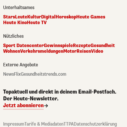
Unterhaltsames
Stars
Leute
Kultur
Digital
Horoskop
Heute Games
Heute Kino
Heute TV
Nützliches
Sport Datencenter
Gewinnspiele
Rezepte
Gesundheit
Wohnen
Verkehrsmeldungen
Motor
Reisen
Video
Externe Angebote
NewsFlix
Gesundheitstrends.com
Topaktuell und direkt in deinem Email-Postfach.
Der Heute-Newsletter.
Jetzt abonnieren
Impressum
Tarife & Mediadaten
TTPA
Datenschutzerklärung