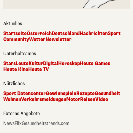
Aktuelles
Startseite
Österreich
Deutschland
Nachrichten
Sport
Community
Wetter
Newsletter
Unterhaltsames
Stars
Leute
Kultur
Digital
Horoskop
Heute Games
Heute Kino
Heute TV
Nützliches
Sport Datencenter
Gewinnspiele
Rezepte
Gesundheit
Wohnen
Verkehrsmeldungen
Motor
Reisen
Video
Externe Angebote
NewsFlix
Gesundheitstrends.com