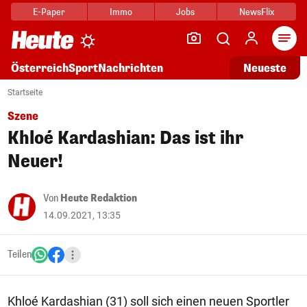
E-Paper
Immo
Jobs
NewsFlix
Arti
Österreich
Sport
Nachrichten
Neueste
Startseite
Szene
Khloé Kardashian: Das ist ihr
Neuer!
Von
Heute Redaktion
14.09.2021, 13:35
Teilen
Khloé Kardashian (31) soll sich einen neuen Sportler