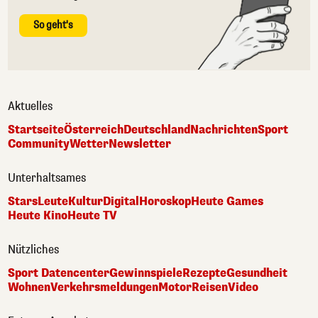
So geht's
Aktuelles
Startseite
Österreich
Deutschland
Nachrichten
Sport
Community
Wetter
Newsletter
Unterhaltsames
Stars
Leute
Kultur
Digital
Horoskop
Heute Games
Heute Kino
Heute TV
Nützliches
Sport Datencenter
Gewinnspiele
Rezepte
Gesundheit
Wohnen
Verkehrsmeldungen
Motor
Reisen
Video