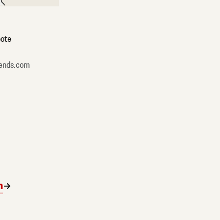
ote
ends.com
n