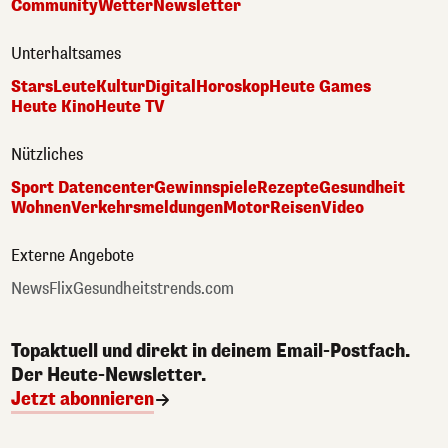
Community
Wetter
Newsletter
Unterhaltsames
Stars
Leute
Kultur
Digital
Horoskop
Heute Games
Heute Kino
Heute TV
Nützliches
Sport Datencenter
Gewinnspiele
Rezepte
Gesundheit
Wohnen
Verkehrsmeldungen
Motor
Reisen
Video
Externe Angebote
NewsFlix
Gesundheitstrends.com
Topaktuell und direkt in deinem Email-Postfach.
Der Heute-Newsletter.
Jetzt abonnieren