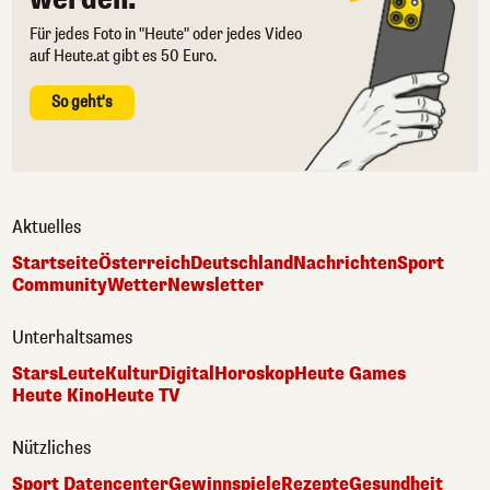
Für jedes Foto in "Heute" oder jedes Video
auf Heute.at gibt es 50 Euro.
So geht's
Aktuelles
Startseite
Österreich
Deutschland
Nachrichten
Sport
Community
Wetter
Newsletter
Unterhaltsames
Stars
Leute
Kultur
Digital
Horoskop
Heute Games
Heute Kino
Heute TV
Nützliches
Sport Datencenter
Gewinnspiele
Rezepte
Gesundheit