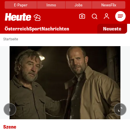
E-Paper
Immo
Jobs
NewsFlix
Arti
Österreich
Sport
Nachrichten
Neueste
Startseite
i
Szene