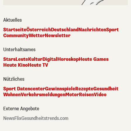
Aktuelles
Startseite
Österreich
Deutschland
Nachrichten
Sport
Community
Wetter
Newsletter
Unterhaltsames
Stars
Leute
Kultur
Digital
Horoskop
Heute Games
Heute Kino
Heute TV
Nützliches
Sport Datencenter
Gewinnspiele
Rezepte
Gesundheit
Wohnen
Verkehrsmeldungen
Motor
Reisen
Video
Externe Angebote
NewsFlix
Gesundheitstrends.com