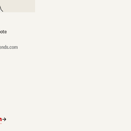
ote
ends.com
n