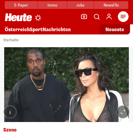
E-Paper
Immo
Jobs
NewsFlix
Arti
Österreich
Sport
Nachrichten
Neueste
Startseite
i
Szene