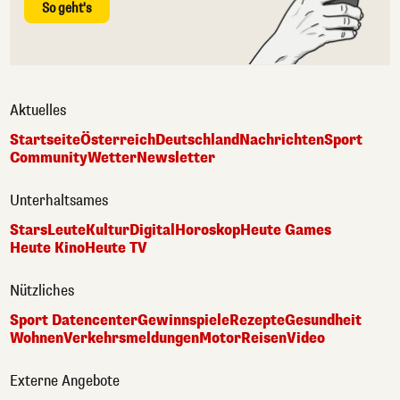
So geht's
Aktuelles
Startseite
Österreich
Deutschland
Nachrichten
Sport
Community
Wetter
Newsletter
Unterhaltsames
Stars
Leute
Kultur
Digital
Horoskop
Heute Games
Heute Kino
Heute TV
Nützliches
Sport Datencenter
Gewinnspiele
Rezepte
Gesundheit
Wohnen
Verkehrsmeldungen
Motor
Reisen
Video
Externe Angebote