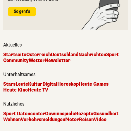
So geht's
Aktuelles
Startseite
Österreich
Deutschland
Nachrichten
Sport
Community
Wetter
Newsletter
Unterhaltsames
Stars
Leute
Kultur
Digital
Horoskop
Heute Games
Heute Kino
Heute TV
Nützliches
Sport Datencenter
Gewinnspiele
Rezepte
Gesundheit
Wohnen
Verkehrsmeldungen
Motor
Reisen
Video