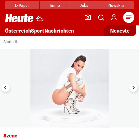
E-Paper
Immo
Jobs
NewsFlix
Arti
Österreich
Sport
Nachrichten
Neueste
i
1/26
Startseite
Szene