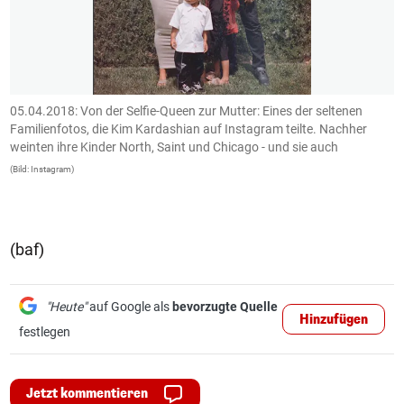
r
05.04.2018: Von der Selfie-Queen zur Mutter: Eines der seltenen
0
Familienfotos, die Kim Kardashian auf Instagram teilte. Nachher
a
weinten ihre Kinder North, Saint und Chicago - und sie auch
w
(Bild: Instagram)
(B
(baf)
"Heute"
auf Google als
bevorzugte Quelle
Hinzufügen
festlegen
Jetzt kommentieren