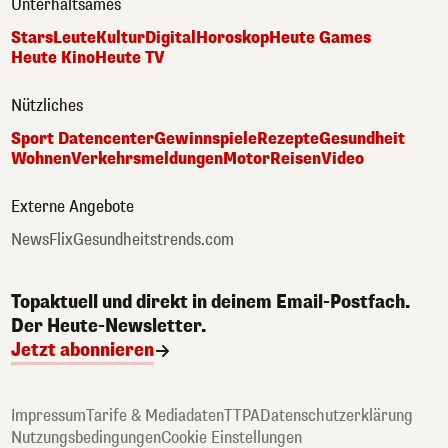
Unterhaltsames
Stars
Leute
Kultur
Digital
Horoskop
Heute Games
Heute Kino
Heute TV
Nützliches
Sport Datencenter
Gewinnspiele
Rezepte
Gesundheit
Wohnen
Verkehrsmeldungen
Motor
Reisen
Video
Externe Angebote
NewsFlix
Gesundheitstrends.com
Topaktuell und direkt in deinem Email-Postfach.
Der Heute-Newsletter.
Jetzt abonnieren
Impressum
Tarife & Mediadaten
TTPA
Datenschutzerklärung
Nutzungsbedingungen
Cookie Einstellungen