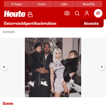
E-Paper
Immo
Jobs
NewsFlix
Arti
Österreich
Sport
Nachrichten
Neueste
i
1/4
Startseite
Szene