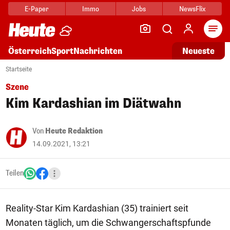
E-Paper
Immo
Jobs
NewsFlix
Arti
Österreich
Sport
Nachrichten
Neueste
Startseite
Szene
Kim Kardashian im Diätwahn
Von
Heute Redaktion
14.09.2021, 13:21
Teilen
Reality-Star Kim Kardashian (35) trainiert seit
Monaten täglich, um die Schwangerschaftspfunde