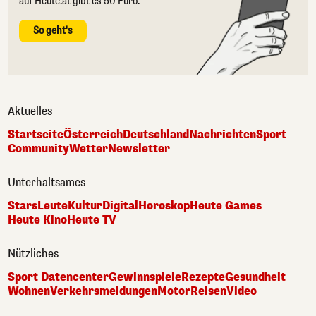
auf Heute.at gibt es 50 Euro.
So geht's
Aktuelles
Startseite
Österreich
Deutschland
Nachrichten
Sport
Community
Wetter
Newsletter
Unterhaltsames
Stars
Leute
Kultur
Digital
Horoskop
Heute Games
Heute Kino
Heute TV
Nützliches
Sport Datencenter
Gewinnspiele
Rezepte
Gesundheit
Wohnen
Verkehrsmeldungen
Motor
Reisen
Video