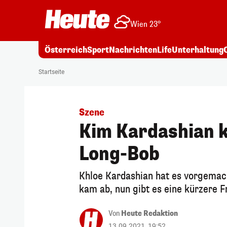
Wien 23°
Österreich
Sport
Nachrichten
Life
Unterhaltung
Startseite
Szene
Kim Kardashian k
Long-Bob
Khloe Kardashian hat es vorgemac
kam ab, nun gibt es eine kürzere Fr
Von
Heute Redaktion
13.09.2021, 19:52