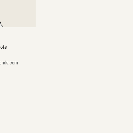
ote
ends.com