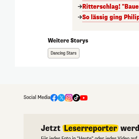
Ritterschlag! "Bau
So lässig ging Phi
Weitere Storys
Dancing Stars
Social Media
Jetzt
Leserreporter
werd
Für jedes Foto in "Heute" oder jedes Video auf