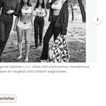
grund, dahinter v.l.n.r. Khloe, Kim und Kourtney. Kendall muss
Kylie
estern im Vergleich nicht schlecht wegkommen.
(Bild: k
ardashian