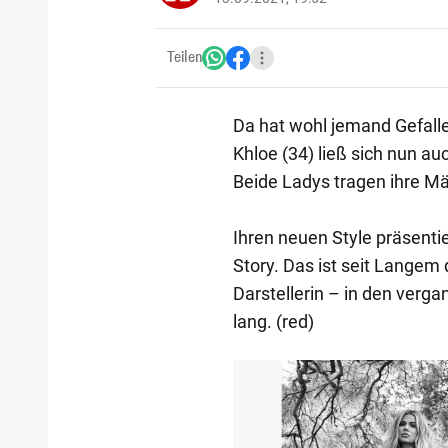
Teilen
Da hat wohl jemand Gefal
Khloe (34) ließ sich nun au
Beide Ladys tragen ihre Mä
Ihren neuen Style präsenti
Story. Das ist seit Langem
Darstellerin – in den verg
lang. (red)
1/8