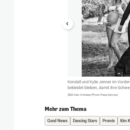
ardashian und Kourtney Kardashian
Kendall und Kylie Jenner im Vorder
bekleidet bleiben, damit ihre Schw
(Bild: kein Anbieter/Photo Press Service)
Mehr zum Thema
Good News
Dancing Stars
Promis
Kim K