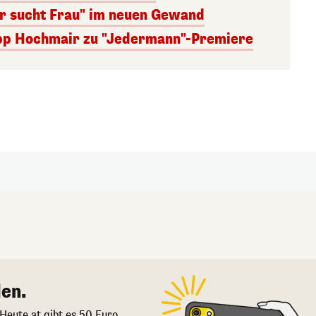
er sucht Frau" im neuen Gewand
lipp Hochmair zu "Jedermann"-Premiere
en.
 Heute.at gibt es 50 Euro.