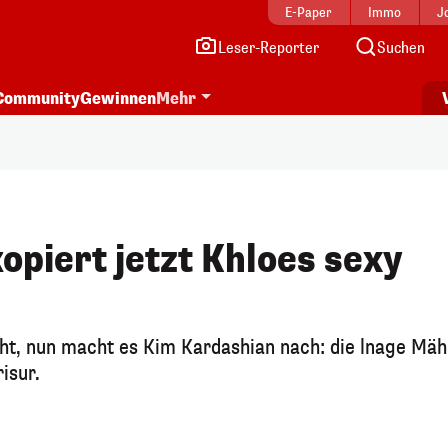
E-Paper
Immo
J
Leser-Reporter
Suchen
Community
Gewinnen
Mehr
opiert jetzt Khloes sexy
ht, nun macht es Kim Kardashian nach: die lnage Mä
isur.