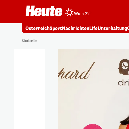
Wien 22°
Österreich
Sport
Nachrichten
Life
Unterhaltung
Startseite