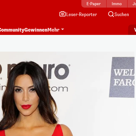
E-Paper
Immo
J
Leser-Reporter
Suchen
Community
Gewinnen
Mehr