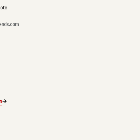
ote
ends.com
n