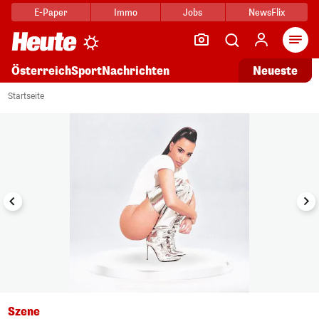
E-Paper
Immo
Jobs
NewsFlix
Arti
Österreich
Sport
Nachrichten
Neueste
i
1/26
Startseite
Szene