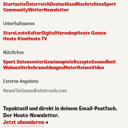
Startseite
Österreich
Deutschland
Nachrichten
Sport
Community
Wetter
Newsletter
Unterhaltsames
Stars
Leute
Kultur
Digital
Horoskop
Heute Games
Heute Kino
Heute TV
Nützliches
Sport Datencenter
Gewinnspiele
Rezepte
Gesundheit
Wohnen
Verkehrsmeldungen
Motor
Reisen
Video
Externe Angebote
NewsFlix
Gesundheitstrends.com
Topaktuell und direkt in deinem Email-Postfach.
Der Heute-Newsletter.
Jetzt abonnieren