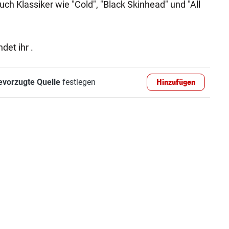
uch Klassiker wie "Cold", "Black Skinhead" und "All
ndet ihr .
evorzugte Quelle
festlegen
Hinzufügen