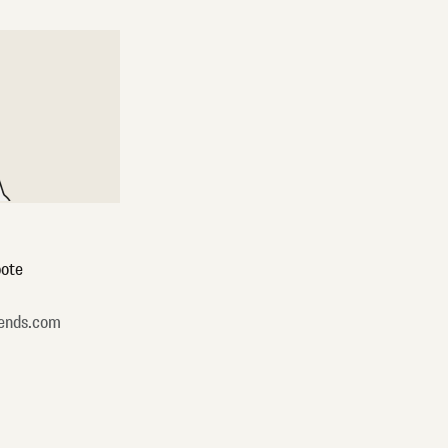
ote
ends.com