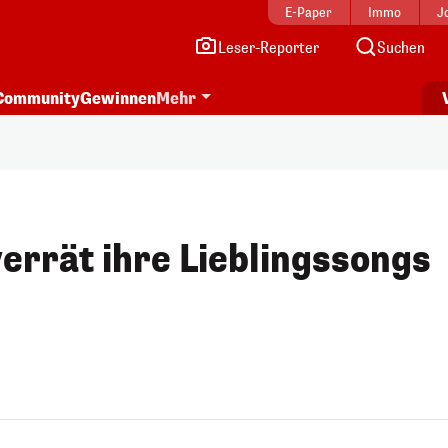
E-Paper
Immo
J
Leser-Reporter
Suchen
Community
Gewinnen
Mehr
errät ihre Lieblingssongs