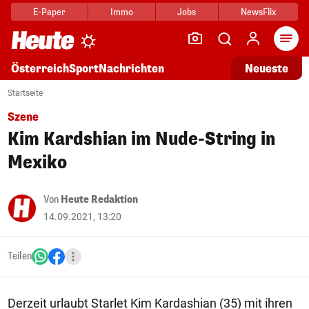
E-Paper
Immo
Jobs
NewsFlix
Arti
Österreich
Sport
Nachrichten
Neueste
Startseite
Szene
Kim Kardshian im Nude-String in
Mexiko
Von
Heute Redaktion
14.09.2021, 13:20
Teilen
Derzeit urlaubt Starlet Kim Kardashian (35) mit ihren