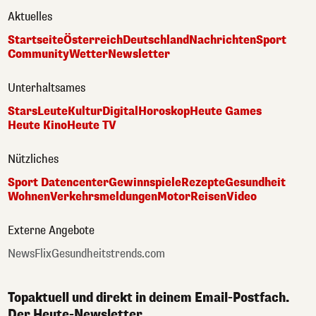
Aktuelles
Startseite
Österreich
Deutschland
Nachrichten
Sport
Community
Wetter
Newsletter
Unterhaltsames
Stars
Leute
Kultur
Digital
Horoskop
Heute Games
Heute Kino
Heute TV
Nützliches
Sport Datencenter
Gewinnspiele
Rezepte
Gesundheit
Wohnen
Verkehrsmeldungen
Motor
Reisen
Video
Externe Angebote
NewsFlix
Gesundheitstrends.com
Topaktuell und direkt in deinem Email-Postfach.
Der Heute-Newsletter.