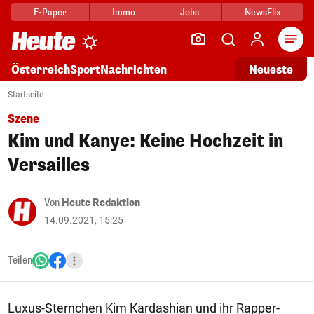
E-Paper
Immo
Jobs
NewsFlix
Arti
Österreich
Sport
Nachrichten
Neueste
Startseite
Szene
Kim und Kanye: Keine Hochzeit in
Versailles
Von
Heute Redaktion
14.09.2021, 15:25
Teilen
Luxus-Sternchen Kim Kardashian und ihr Rapper-