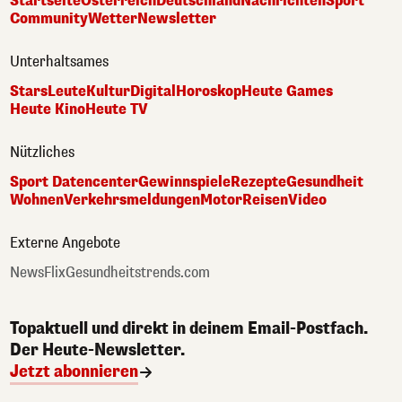
Startseite
Österreich
Deutschland
Nachrichten
Sport
Community
Wetter
Newsletter
Unterhaltsames
Stars
Leute
Kultur
Digital
Horoskop
Heute Games
Heute Kino
Heute TV
Nützliches
Sport Datencenter
Gewinnspiele
Rezepte
Gesundheit
Wohnen
Verkehrsmeldungen
Motor
Reisen
Video
Externe Angebote
NewsFlix
Gesundheitstrends.com
Topaktuell und direkt in deinem Email-Postfach.
Der Heute-Newsletter.
Jetzt abonnieren