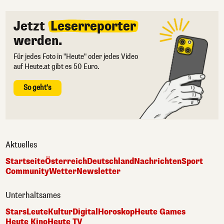
Jetzt
Leserreporter
werden.
Für jedes Foto in "Heute" oder jedes Video
auf Heute.at gibt es 50 Euro.
So geht's
Aktuelles
Startseite
Österreich
Deutschland
Nachrichten
Sport
Community
Wetter
Newsletter
Unterhaltsames
Stars
Leute
Kultur
Digital
Horoskop
Heute Games
Heute Kino
Heute TV