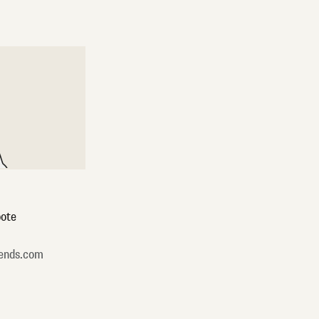
ote
ends.com