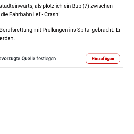
tadteinwärts, als plötzlich ein Bub (7) zwischen
ie Fahrbahn lief - Crash!
erufsrettung mit Prellungen ins Spital gebracht. Er
erden.
evorzugte Quelle
festlegen
Hinzufügen