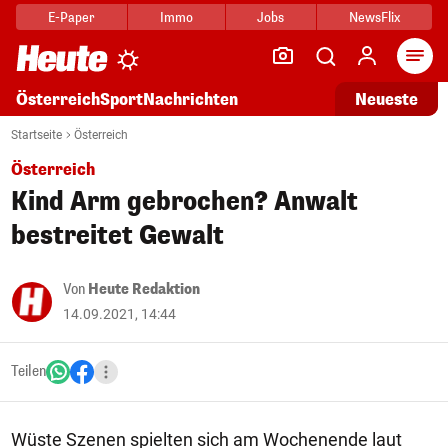
E-Paper
Immo
Jobs
NewsFlix
Arti
Österreich
Sport
Nachrichten
Neueste
Startseite
Österreich
Österreich
Kind Arm gebrochen? Anwalt
bestreitet Gewalt
Von
Heute Redaktion
14.09.2021, 14:44
Teilen
Wüste Szenen spielten sich am Wochenende laut