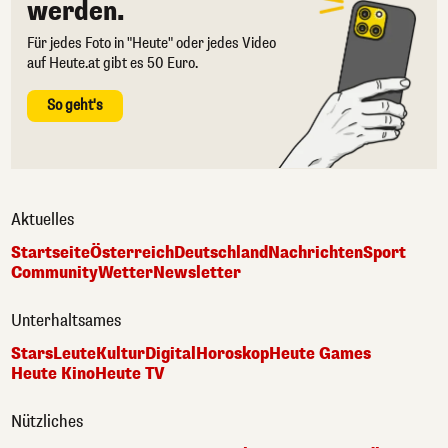
werden.
Für jedes Foto in "Heute" oder jedes Video
auf Heute.at gibt es 50 Euro.
So geht's
Aktuelles
Startseite
Österreich
Deutschland
Nachrichten
Sport
Community
Wetter
Newsletter
Unterhaltsames
Stars
Leute
Kultur
Digital
Horoskop
Heute Games
Heute Kino
Heute TV
Nützliches