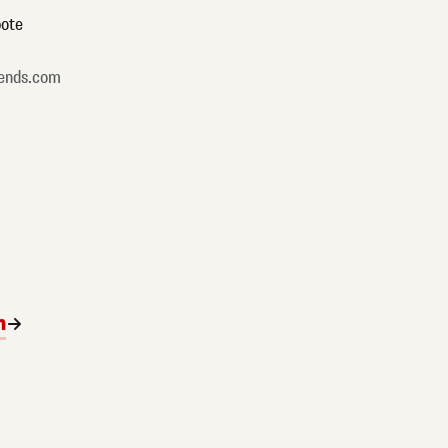
ote
ends.com
n