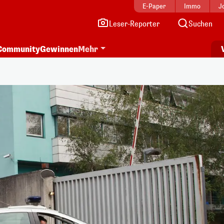
E-Paper
Immo
J
Leser-Reporter
Suchen
Community
Gewinnen
Mehr