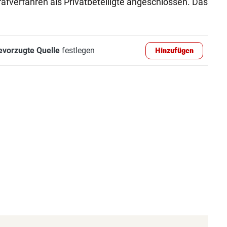
fverfahren als Privatbeteiligte angeschlossen. Das
evorzugte Quelle
festlegen
Hinzufügen