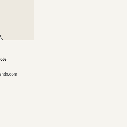
ote
ends.com