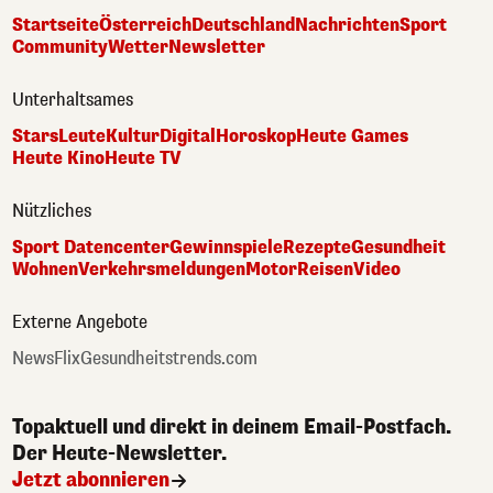
Startseite
Österreich
Deutschland
Nachrichten
Sport
Community
Wetter
Newsletter
Unterhaltsames
Stars
Leute
Kultur
Digital
Horoskop
Heute Games
Heute Kino
Heute TV
Nützliches
Sport Datencenter
Gewinnspiele
Rezepte
Gesundheit
Wohnen
Verkehrsmeldungen
Motor
Reisen
Video
Externe Angebote
NewsFlix
Gesundheitstrends.com
Topaktuell und direkt in deinem Email-Postfach.
Der Heute-Newsletter.
Jetzt abonnieren