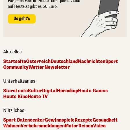
Für jedes Foto in "Heute" oder jedes Video
auf Heute.at gibt es 50 Euro.
So geht's
Aktuelles
Startseite
Österreich
Deutschland
Nachrichten
Sport
Community
Wetter
Newsletter
Unterhaltsames
Stars
Leute
Kultur
Digital
Horoskop
Heute Games
Heute Kino
Heute TV
Nützliches
Sport Datencenter
Gewinnspiele
Rezepte
Gesundheit
Wohnen
Verkehrsmeldungen
Motor
Reisen
Video