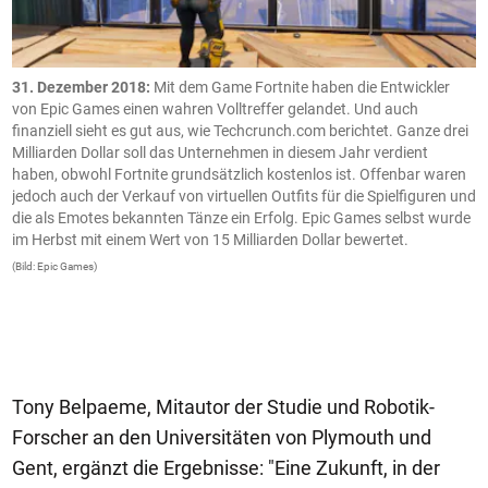
e
31. Dezember 2018:
Mit dem Game Fortnite haben die Entwickler
S
as
von Epic Games einen wahren Volltreffer gelandet. Und auch
e
u
finanziell sieht es gut aus, wie Techcrunch.com berichtet. Ganze drei
m
Milliarden Dollar soll das Unternehmen in diesem Jahr verdient
v
haben, obwohl Fortnite grundsätzlich kostenlos ist. Offenbar waren
H
jedoch auch der Verkauf von virtuellen Outfits für die Spielfiguren und
G
die als Emotes bekannten Tänze ein Erfolg. Epic Games selbst wurde
s
im Herbst mit einem Wert von 15 Milliarden Dollar bewertet.
(B
(Bild: Epic Games)
Tony Belpaeme, Mitautor der Studie und Robotik-
Forscher an den Universitäten von Plymouth und
Gent, ergänzt die Ergebnisse: "Eine Zukunft, in der