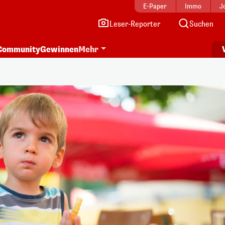
E-Paper
Immo
J
Leser-Reporter
Suchen
Community
Gewinnen
Mehr