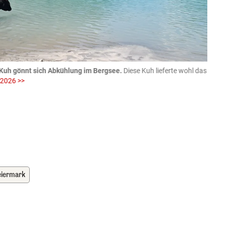
Kuh gönnt sich Abkühlung im Bergsee.
Diese Kuh lieferte wohl das
06.08
 2026 >>
fotog
>>
zVg / Di
eiermark