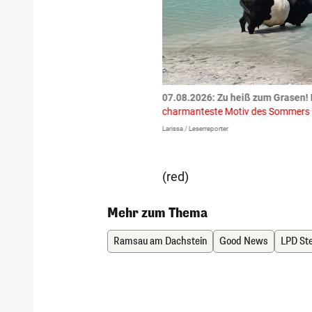
tzte.
Zu einem tragischen
07.08.2026: Zu heiß zum Grasen! 
igen gekommen.
Bei einem Frontal-
charmanteste Motiv des Sommers
Larissa / Leserreporter
(red)
Mehr zum Thema
Ramsau am Dachstein
Good News
LPD St