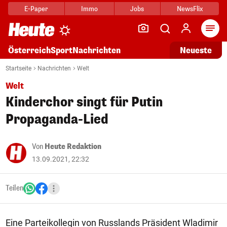
E-Paper
Immo
Jobs
NewsFlix
Arti
Österreich
Sport
Nachrichten
Neueste
Startseite
Nachrichten
Welt
Welt
Kinderchor singt für Putin
Propaganda-Lied
Von
Heute Redaktion
13.09.2021, 22:32
Teilen
Eine Parteikollegin von Russlands Präsident Wladimir