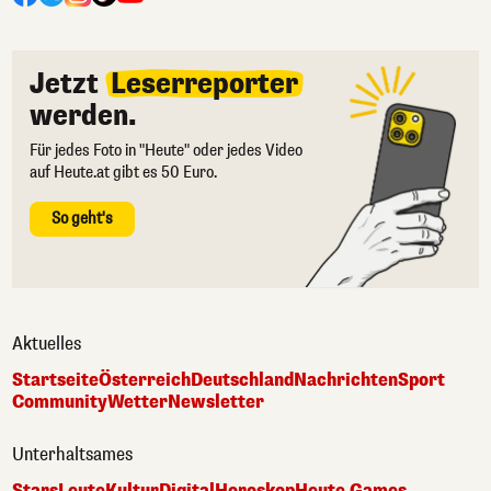
Jetzt
Leserreporter
werden.
Für jedes Foto in "Heute" oder jedes Video
auf Heute.at gibt es 50 Euro.
So geht's
Aktuelles
Startseite
Österreich
Deutschland
Nachrichten
Sport
Community
Wetter
Newsletter
Unterhaltsames
Stars
Leute
Kultur
Digital
Horoskop
Heute Games