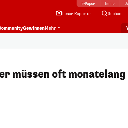
E-Paper
Immo
J
Leser-Reporter
Suchen
Community
Gewinnen
Mehr
ter müssen oft monatelang