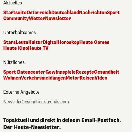
Aktuelles
Startseite
Österreich
Deutschland
Nachrichten
Sport
Community
Wetter
Newsletter
Unterhaltsames
Stars
Leute
Kultur
Digital
Horoskop
Heute Games
Heute Kino
Heute TV
Nützliches
Sport Datencenter
Gewinnspiele
Rezepte
Gesundheit
Wohnen
Verkehrsmeldungen
Motor
Reisen
Video
Externe Angebote
NewsFlix
Gesundheitstrends.com
Topaktuell und direkt in deinem Email-Postfach.
Der Heute-Newsletter.