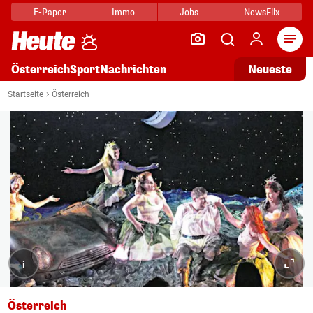
E-Paper
Immo
Jobs
NewsFlix
Arti
Österreich
Sport
Nachrichten
Neueste
Startseite
Österreich
i
Österreich