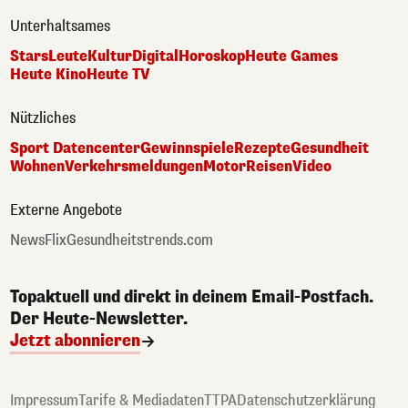
Unterhaltsames
Stars
Leute
Kultur
Digital
Horoskop
Heute Games
Heute Kino
Heute TV
Nützliches
Sport Datencenter
Gewinnspiele
Rezepte
Gesundheit
Wohnen
Verkehrsmeldungen
Motor
Reisen
Video
Externe Angebote
NewsFlix
Gesundheitstrends.com
Topaktuell und direkt in deinem Email-Postfach.
Der Heute-Newsletter.
Jetzt abonnieren
Impressum
Tarife & Mediadaten
TTPA
Datenschutzerklärung