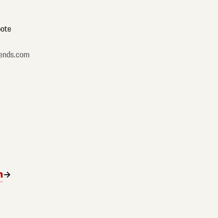
ote
ends.com
n