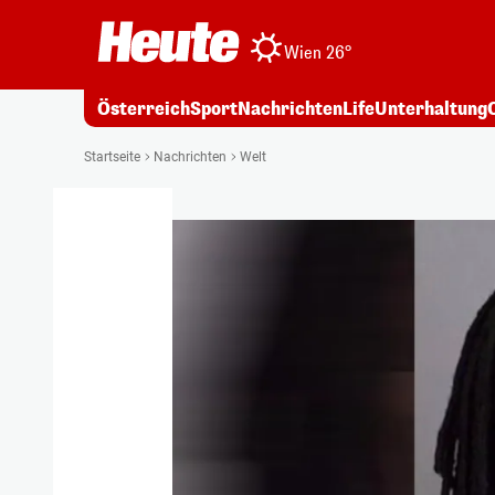
Wien 26°
Österreich
Sport
Nachrichten
Life
Unterhaltung
Startseite
Nachrichten
Welt