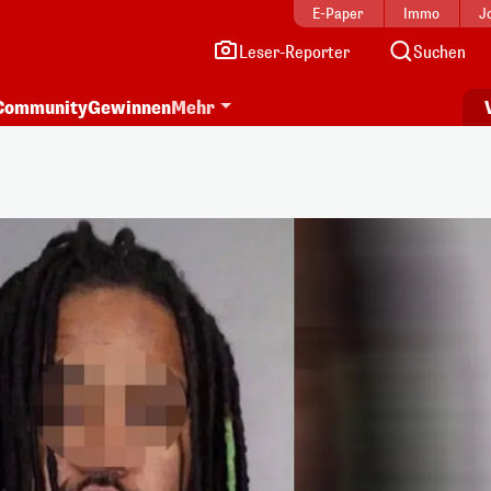
E-Paper
Immo
J
Leser-Reporter
Suchen
Community
Gewinnen
Mehr