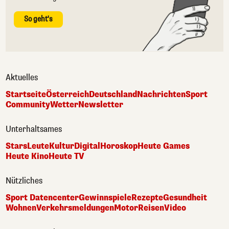
So geht's
Aktuelles
Startseite
Österreich
Deutschland
Nachrichten
Sport
Community
Wetter
Newsletter
Unterhaltsames
Stars
Leute
Kultur
Digital
Horoskop
Heute Games
Heute Kino
Heute TV
Nützliches
Sport Datencenter
Gewinnspiele
Rezepte
Gesundheit
Wohnen
Verkehrsmeldungen
Motor
Reisen
Video