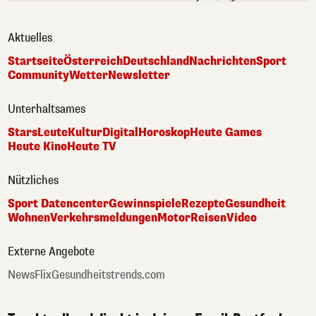
Aktuelles
Startseite
Österreich
Deutschland
Nachrichten
Sport
Community
Wetter
Newsletter
Unterhaltsames
Stars
Leute
Kultur
Digital
Horoskop
Heute Games
Heute Kino
Heute TV
Nützliches
Sport Datencenter
Gewinnspiele
Rezepte
Gesundheit
Wohnen
Verkehrsmeldungen
Motor
Reisen
Video
Externe Angebote
NewsFlix
Gesundheitstrends.com