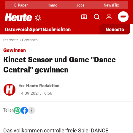
E-Paper
Immo
Jobs
NewsFlix
Arti
Österreich
Sport
Nachrichten
Neueste
Startseite
Gewinnen
Gewinnen
Kinect Sensor und Game "Dance
Central" gewinnen
Von
Heute Redaktion
14.09.2021, 16:56
Teilen
Das vollkommen controllerfreie Spiel DANCE