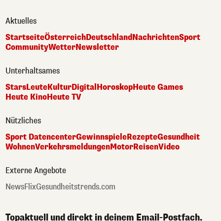
Aktuelles
Startseite
Österreich
Deutschland
Nachrichten
Sport
Community
Wetter
Newsletter
Unterhaltsames
Stars
Leute
Kultur
Digital
Horoskop
Heute Games
Heute Kino
Heute TV
Nützliches
Sport Datencenter
Gewinnspiele
Rezepte
Gesundheit
Wohnen
Verkehrsmeldungen
Motor
Reisen
Video
Externe Angebote
NewsFlix
Gesundheitstrends.com
Topaktuell und direkt in deinem Email-Postfach.