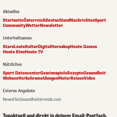
Aktuelles
Startseite
Österreich
Deutschland
Nachrichten
Sport
Community
Wetter
Newsletter
Unterhaltsames
Stars
Leute
Kultur
Digital
Horoskop
Heute Games
Heute Kino
Heute TV
Nützliches
Sport Datencenter
Gewinnspiele
Rezepte
Gesundheit
Wohnen
Verkehrsmeldungen
Motor
Reisen
Video
Externe Angebote
NewsFlix
Gesundheitstrends.com
Topaktuell und direkt in deinem Email-Postfach.