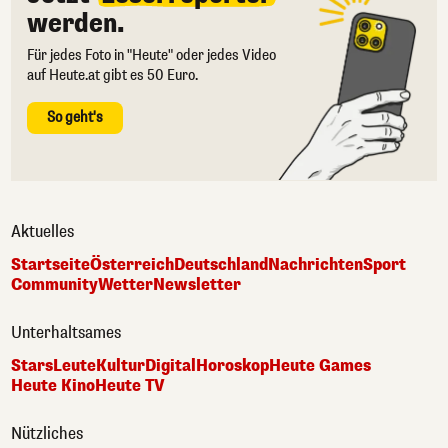
werden.
Für jedes Foto in "Heute" oder jedes Video
auf Heute.at gibt es 50 Euro.
So geht's
Aktuelles
Startseite
Österreich
Deutschland
Nachrichten
Sport
Community
Wetter
Newsletter
Unterhaltsames
Stars
Leute
Kultur
Digital
Horoskop
Heute Games
Heute Kino
Heute TV
Nützliches