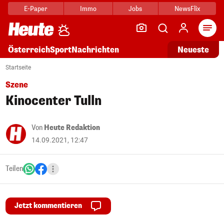
E-Paper
Immo
Jobs
NewsFlix
Arti
Österreich
Sport
Nachrichten
Neueste
Startseite
Szene
Kinocenter Tulln
Von
Heute Redaktion
14.09.2021, 12:47
Teilen
Jetzt kommentieren