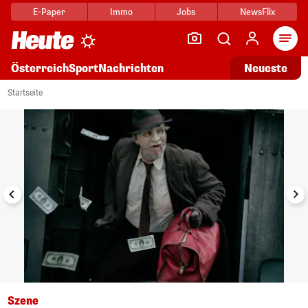
E-Paper
Immo
Jobs
NewsFlix
Arti
Österreich
Sport
Nachrichten
Neueste
i
1/10
Startseite
Szene