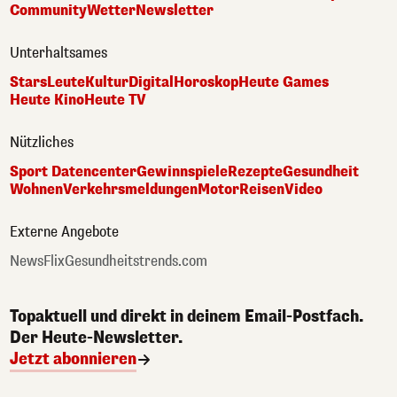
Community
Wetter
Newsletter
Unterhaltsames
Stars
Leute
Kultur
Digital
Horoskop
Heute Games
Heute Kino
Heute TV
Nützliches
Sport Datencenter
Gewinnspiele
Rezepte
Gesundheit
Wohnen
Verkehrsmeldungen
Motor
Reisen
Video
Externe Angebote
NewsFlix
Gesundheitstrends.com
Topaktuell und direkt in deinem Email-Postfach.
Der Heute-Newsletter.
Jetzt abonnieren