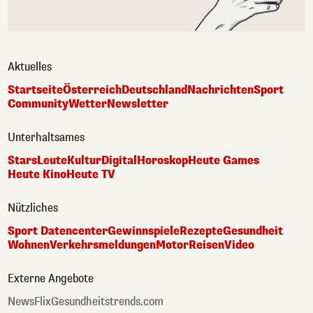
Aktuelles
Startseite
Österreich
Deutschland
Nachrichten
Sport
Community
Wetter
Newsletter
Unterhaltsames
Stars
Leute
Kultur
Digital
Horoskop
Heute Games
Heute Kino
Heute TV
Nützliches
Sport Datencenter
Gewinnspiele
Rezepte
Gesundheit
Wohnen
Verkehrsmeldungen
Motor
Reisen
Video
Externe Angebote
NewsFlix
Gesundheitstrends.com