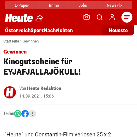
E-Paper
Immo
Jobs
NewsFlix
Arti
Österreich
Sport
Nachrichten
Neueste
Startseite
Gewinnen
Gewinnen
Kinogutscheine für
EYJAFJALLAJÖKULL!
Von
Heute Redaktion
14.09.2021, 15:06
Teilen
"Heute" und Constantin-Film verlosen 25 x 2