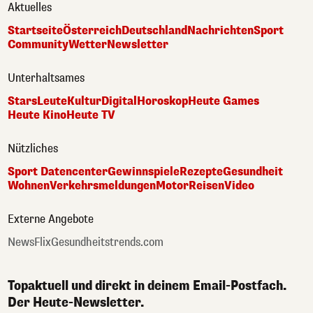
Aktuelles
Startseite
Österreich
Deutschland
Nachrichten
Sport
Community
Wetter
Newsletter
Unterhaltsames
Stars
Leute
Kultur
Digital
Horoskop
Heute Games
Heute Kino
Heute TV
Nützliches
Sport Datencenter
Gewinnspiele
Rezepte
Gesundheit
Wohnen
Verkehrsmeldungen
Motor
Reisen
Video
Externe Angebote
NewsFlix
Gesundheitstrends.com
Topaktuell und direkt in deinem Email-Postfach.
Der Heute-Newsletter.