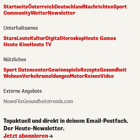
Startseite
Österreich
Deutschland
Nachrichten
Sport
Community
Wetter
Newsletter
Unterhaltsames
Stars
Leute
Kultur
Digital
Horoskop
Heute Games
Heute Kino
Heute TV
Nützliches
Sport Datencenter
Gewinnspiele
Rezepte
Gesundheit
Wohnen
Verkehrsmeldungen
Motor
Reisen
Video
Externe Angebote
NewsFlix
Gesundheitstrends.com
Topaktuell und direkt in deinem Email-Postfach.
Der Heute-Newsletter.
Jetzt abonnieren