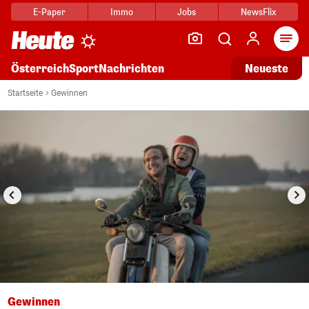
E-Paper
Immo
Jobs
NewsFlix
Arti
Österreich
Sport
Nachrichten
Neueste
i
1/21
Startseite
Gewinnen
Gewinnen