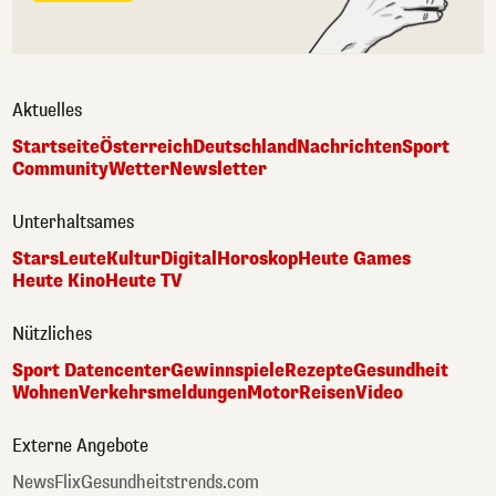
Aktuelles
Startseite
Österreich
Deutschland
Nachrichten
Sport
Community
Wetter
Newsletter
Unterhaltsames
Stars
Leute
Kultur
Digital
Horoskop
Heute Games
Heute Kino
Heute TV
Nützliches
Sport Datencenter
Gewinnspiele
Rezepte
Gesundheit
Wohnen
Verkehrsmeldungen
Motor
Reisen
Video
Externe Angebote
NewsFlix
Gesundheitstrends.com