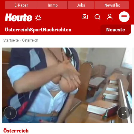
E-Paper
Immo
Jobs
NewsFlix
Arti
Österreich
Sport
Nachrichten
Neueste
Startseite
Österreich
i
Österreich