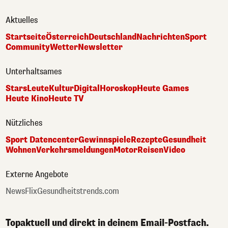
Aktuelles
Startseite
Österreich
Deutschland
Nachrichten
Sport
Community
Wetter
Newsletter
Unterhaltsames
Stars
Leute
Kultur
Digital
Horoskop
Heute Games
Heute Kino
Heute TV
Nützliches
Sport Datencenter
Gewinnspiele
Rezepte
Gesundheit
Wohnen
Verkehrsmeldungen
Motor
Reisen
Video
Externe Angebote
NewsFlix
Gesundheitstrends.com
Topaktuell und direkt in deinem Email-Postfach.