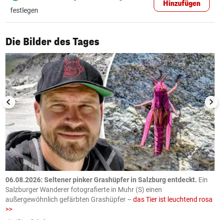
Hinzufügen
festlegen
1/50
Die Bilder des Tages
06.08.2026: Seltener pinker Grashüpfer in Salzburg entdeckt.
Ein
0
Salzburger Wanderer fotografierte in Muhr (S) einen
S
außergewöhnlich gefärbten Grashüpfer –
das Tier ist leuchtend rosa
U
>>
AP