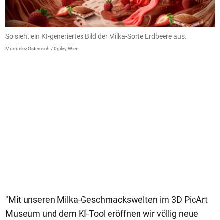
So sieht ein KI-generiertes Bild der Milka-Sorte Erdbeere aus.
W
Mondelez Österreich / Ogilvy Wien
Mo
"Mit unseren Milka-Geschmackswelten im 3D PicArt
Museum und dem KI-Tool eröffnen wir völlig neue