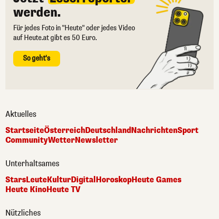
werden.
Für jedes Foto in "Heute" oder jedes Video
auf Heute.at gibt es 50 Euro.
So geht's
Aktuelles
Startseite
Österreich
Deutschland
Nachrichten
Sport
Community
Wetter
Newsletter
Unterhaltsames
Stars
Leute
Kultur
Digital
Horoskop
Heute Games
Heute Kino
Heute TV
Nützliches