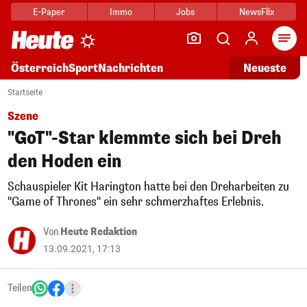
E-Paper
Immo
Jobs
NewsFlix
Arti
Österreich
Sport
Nachrichten
Neueste
Startseite
Szene
"GoT"-Star klemmte sich bei Dreh
den Hoden ein
Schauspieler Kit Harington hatte bei den Dreharbeiten zu
"Game of Thrones" ein sehr schmerzhaftes Erlebnis.
Von
Heute Redaktion
13.09.2021, 17:13
Teilen