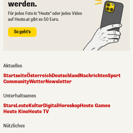
werden.
Für jedes Foto in "Heute" oder jedes Video
auf Heute.at gibt es 50 Euro.
So geht's
Aktuelles
Startseite
Österreich
Deutschland
Nachrichten
Sport
Community
Wetter
Newsletter
Unterhaltsames
Stars
Leute
Kultur
Digital
Horoskop
Heute Games
Heute Kino
Heute TV
Nützliches