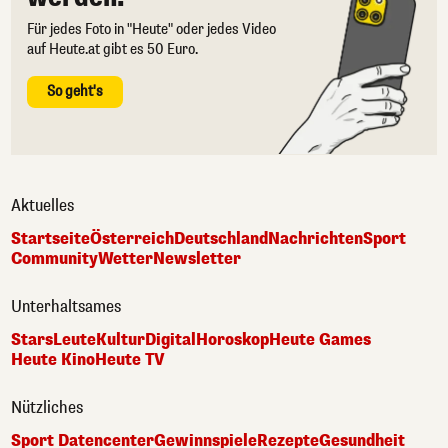
Für jedes Foto in "Heute" oder jedes Video
auf Heute.at gibt es 50 Euro.
So geht's
Aktuelles
Startseite
Österreich
Deutschland
Nachrichten
Sport
Community
Wetter
Newsletter
Unterhaltsames
Stars
Leute
Kultur
Digital
Horoskop
Heute Games
Heute Kino
Heute TV
Nützliches
Sport Datencenter
Gewinnspiele
Rezepte
Gesundheit