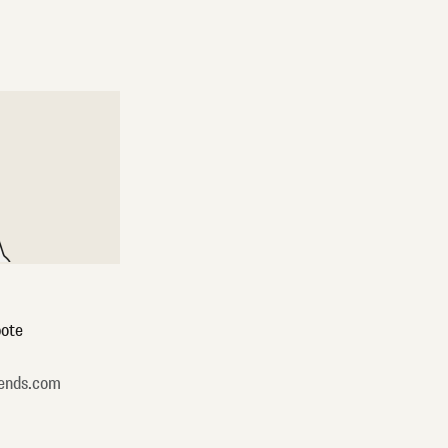
ote
ends.com