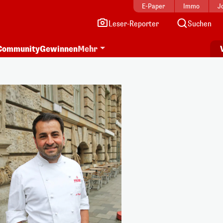
E-Paper
Immo
J
Leser-Reporter
Suchen
Community
Gewinnen
Mehr
i