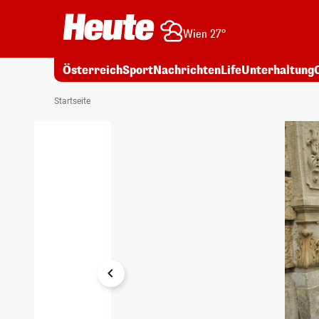
Wien 27°
Österreich
Sport
Nachrichten
Life
Unterhaltung
1/3
Startseite