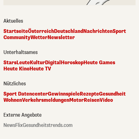
Aktuelles
Startseite
Österreich
Deutschland
Nachrichten
Sport
Community
Wetter
Newsletter
Unterhaltsames
Stars
Leute
Kultur
Digital
Horoskop
Heute Games
Heute Kino
Heute TV
Nützliches
Sport Datencenter
Gewinnspiele
Rezepte
Gesundheit
Wohnen
Verkehrsmeldungen
Motor
Reisen
Video
Externe Angebote
NewsFlix
Gesundheitstrends.com